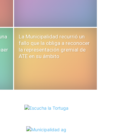
 una
La Municipalidad recurrió un
fallo que la obliga a reconocer
caer
la representación gremial de
ATE en su ámbito