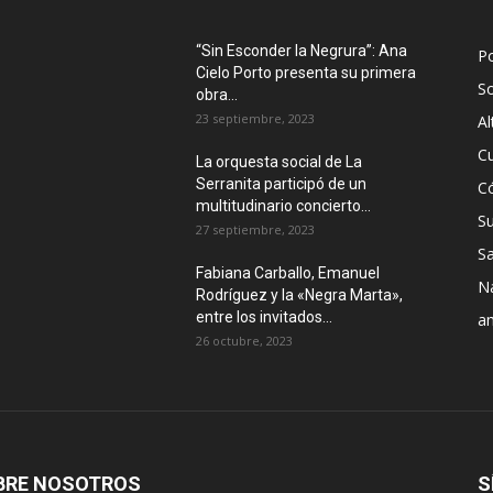
“Sin Esconder la Negrura”: Ana
Po
Cielo Porto presenta su primera
S
obra...
23 septiembre, 2023
Al
Cu
La orquesta social de La
Serranita participó de un
C
multitudinario concierto...
S
27 septiembre, 2023
Sa
Fabiana Carballo, Emanuel
N
Rodríguez y la «Negra Marta»,
entre los invitados...
a
26 octubre, 2023
BRE NOSOTROS
S