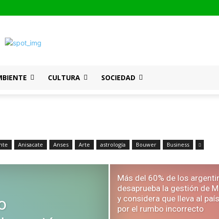
MBIENTE
CULTURA
SOCIEDAD
nte
Anisacate
Anses
Arte
astrología
Bouwer
Business
Más del 60% de los argenti
desaprueba la gestión de Mi
y considera que lleva al paí
o
por el rumbo incorrecto