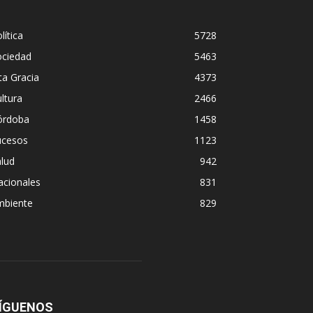
lítica
5728
ociedad
5463
ta Gracia
4373
ltura
2466
órdoba
1458
ucesos
1123
lud
942
acionales
831
mbiente
829
ÍGUENOS