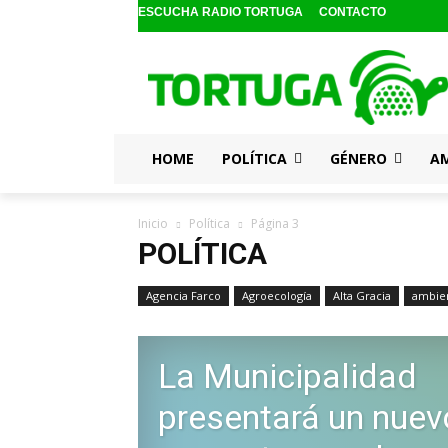
ESCUCHA RADIO TORTUGA
CONTACTO
HOME
POLÍTICA
GÉNERO
A
Inicio
Política
Página 3
POLÍTICA
Agencia Farco
Agroecología
Alta Gracia
ambie
La Municipalidad
presentará un nuev