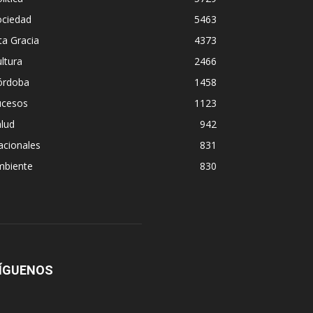
ociedad
5463
ta Gracia
4373
ltura
2466
órdoba
1458
ucesos
1123
lud
942
acionales
831
mbiente
830
ÍGUENOS