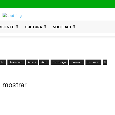
MBIENTE
CULTURA
SOCIEDAD
nte
Anisacate
Anses
Arte
astrología
Bouwer
Business
a mostrar