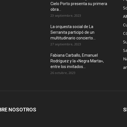
Cielo Porto presenta su primera
S
obra...
23 septiembre, 2023
Al
Cu
La orquesta social de La
Serranita participó de un
C
multitudinario concierto...
S
27 septiembre, 2023
Sa
Fabiana Carballo, Emanuel
N
Rodríguez y la «Negra Marta»,
entre los invitados...
a
26 octubre, 2023
BRE NOSOTROS
S