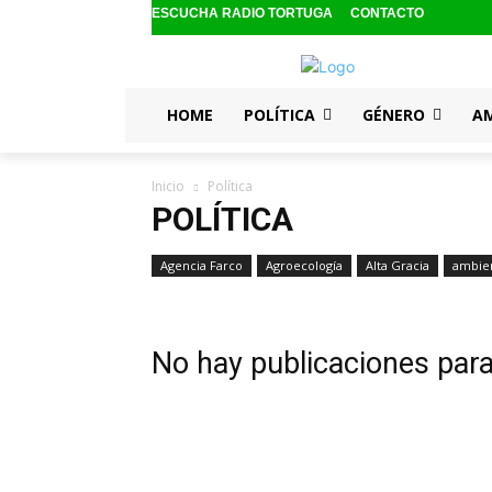
ESCUCHA RADIO TORTUGA
CONTACTO
HOME
POLÍTICA
GÉNERO
A
Inicio
Política
POLÍTICA
Agencia Farco
Agroecología
Alta Gracia
ambie
No hay publicaciones par