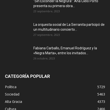
“Sin Esconder la Negrura”: Ana Cielo Porto
presenta su primera obra...
23 septiembre, 2023
La orquesta social de La Serranita participó de
un multitudinario concierto...
27 septiembre, 2023
Fabiana Carballo, Emanuel Rodríguez y la
«Negra Marta», entre los invitados...
26 octubre, 2023
CATEGORÍA POPULAR
Política
5729
Sociedad
5463
Alta Gracia
4373
Cultura
2466