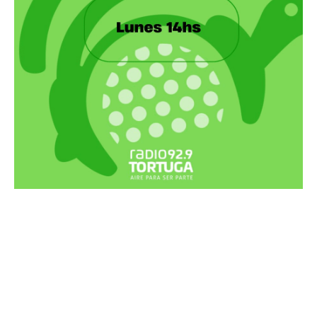
Recortes Tortuga en RadioCut