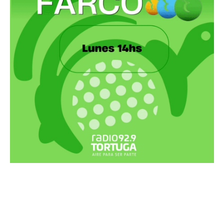
Recortes Tortuga en RadioCut