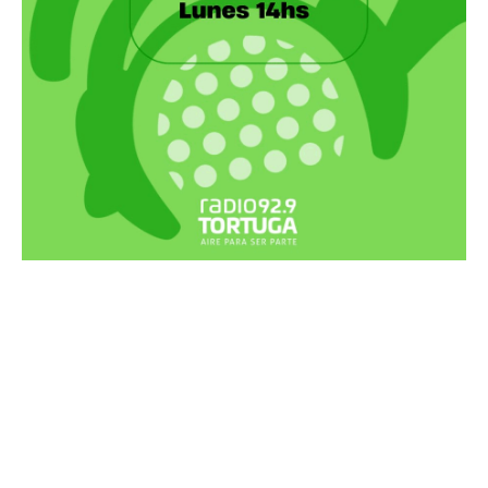
Recortes Tortuga en RadioCut