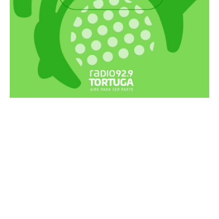
Recortes Tortuga en RadioCut