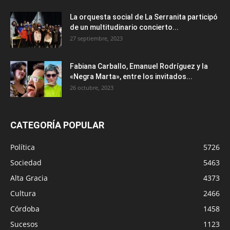
La orquesta social de La Serranita participó
de un multitudinario concierto...
27 septiembre, 2023
Fabiana Carballo, Emanuel Rodríguez y la
«Negra Marta», entre los invitados...
26 octubre, 2023
CATEGORÍA POPULAR
Política
5726
Sociedad
5463
Alta Gracia
4373
Cultura
2466
Córdoba
1458
Sucesos
1123