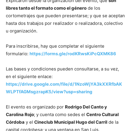
Explicaron desde la organización del evento, que
son
libres tanto el formato como el género
de los
cortometrajes que pueden presentarse; y que se aceptan
hasta dos trabajos por realizador o realizadora, colectivo
u organización.
Para inscribirse, hay que completar el siguiente
formulario:
https://forms.gle/rodKRwsKiPcQXMK86
Las bases y condiciones pueden consultarse, a su vez,
en el siguiente enlace:
https://drive.google.com/file/d/1NzoWjYA3kXXRfbAK
WLPTfAGMsgzrapK5/view?usp=sharing
El evento es organizado por
Rodrigo Del Canto y
Carolina Rojo
; y cuenta como sedes el
Centro Cultural
Córdoba
y el
Cineclub Municipal Hugo del Carril
de la
capital cordobesa; y una ventana en San Luis.