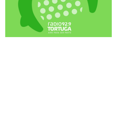
Recortes Tortuga en RadioCut