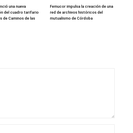
unció una nueva
Femucor impulsa la creación de una
n del cuadro tarifario
red de archivos históricos del
es de Caminos de las
mutualismo de Córdoba