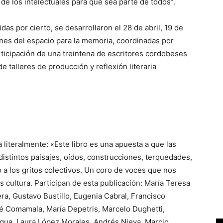
 de los intelectuales para que sea parte de todos”.
as por cierto, se desarrollaron el 28 de abril, 19 de
ones del espacio para la memoria, coordinadas por
ticipación de una treintena de escritores cordobeses
 talleres de producción y reflexión literaria
la literalmente: «Este libro es una apuesta a que las
istintos paisajes, oídos, construcciones, terquedades,
o a los gritos colectivos. Un coro de voces que nos
cultura. Participan de esta publicación: María Teresa
ra, Gustavo Bustillo, Eugenia Cabral, Francisco
 Comamala, María Depetris, Marcelo Dughetti,
igua, Laura López Morales, Andrés Nieva, Marcio