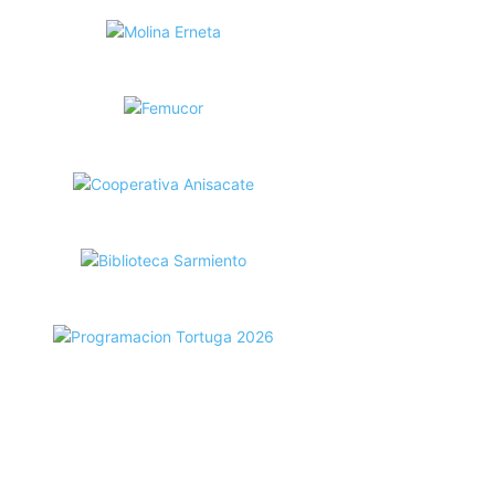
ecortes Tortuga en RadioCut