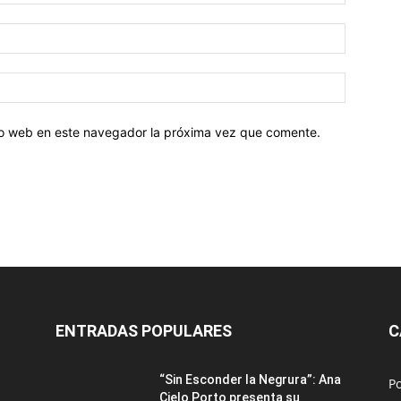
tio web en este navegador la próxima vez que comente.
ENTRADAS POPULARES
C
“Sin Esconder la Negrura”: Ana
Po
Cielo Porto presenta su