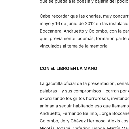
que se pueda a la poesía y bajarla del podio
Cabe recordar que las charlas, muy concurrid
mayo y 16 de junio de 2012 en las instalaci
Boccanera, Andruetto y Colombo, con la par
que, previamente, además, formaron parte de
vinculados al tema de la memoria.
CON EL LIBRO EN LA MANO
La gacetilla oficial de la presentación, seña
palabras – y sus compromisos – corran por d
exorcizando los gritos horrorosos, invitand
animan a seguir habitando eso que llamamos 
Andruetto, Fernando Bellino, Jorge Boccane
Colombo, Jery Chávez Hermosa, Alexis José
Nicolás Jozami, Ceferino Lisboa, Martín Ma