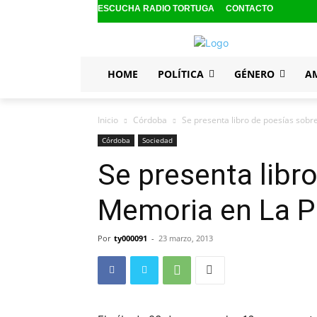
ESCUCHA RADIO TORTUGA
CONTACTO
HOME
POLÍTICA
GÉNERO
A
Inicio
Córdoba
Se presenta libro de poesías sobr
Córdoba
Sociedad
Se presenta libr
Memoria en La P
Por
ty000091
-
23 marzo, 2013