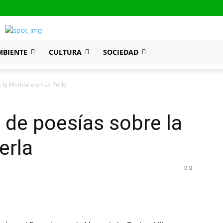
MBIENTE
CULTURA
SOCIEDAD
e la Memoria en La Perla
o de poesías sobre la
erla
0