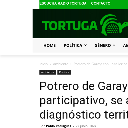
ESCUCHA RADIO TORTUGA
CONTACTO
HOME
POLÍTICA
GÉNERO
A
Inicio
ambiente
Potrero de Garay: con un taller par
ambiente
Política
Potrero de Garay:
participativo, se
diagnóstico territ
Por
Pablo Rodriguez
-
27 junio, 2024