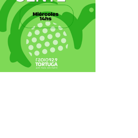
ecortes Tortuga en RadioCut