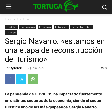
Inicio
Córdoba
Córdoba
Coronavirus
Economía
Entrevista
Perdió La Liebre
Trabajo
Sergio Navarro: «estamos en
una etapa de reconstrucción
del turismo»
Por
ty000091
-
12 junio, 2020
0
La pandemia de COVID-19 ha impactado fuertemente
en distintos sectores de la economía, siendo el sector
turístico uno de los más golpeados. Sergio Navarro,