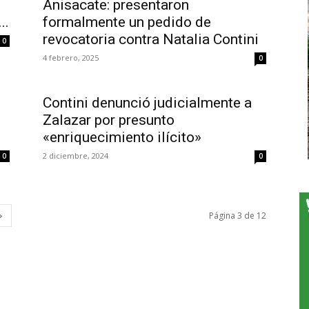
Anisacate: presentaron
..
formalmente un pedido de
revocatoria contra Natalia Contini
0
4 febrero, 2025
0
Contini denunció judicialmente a
Zalazar por presunto
«enriquecimiento ilícito»
2 diciembre, 2024
0
0
Página 3 de 12