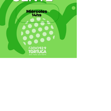
ecortes Tortuga en RadioCut