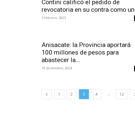
Contini calificó el pedido de
revocatoria en su contra como un.
5 febrero, 2025
Anisacate: la Provincia aportará
100 millones de pesos para
abastecer la...
19 diciembre, 2024
...
1
2
3
4
12