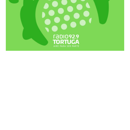
Recortes Tortuga en RadioCut