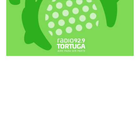
Recortes Tortuga en RadioCut