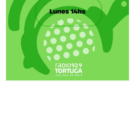
Recortes Tortuga en RadioCut