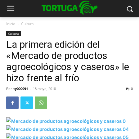
Inicio
Cultura
Cultura
La primera edición del
«Mercado de productos
agroecológicos y caseros» le
hizo frente al frío
Por
ty000091
-
18 mayo, 2018
0