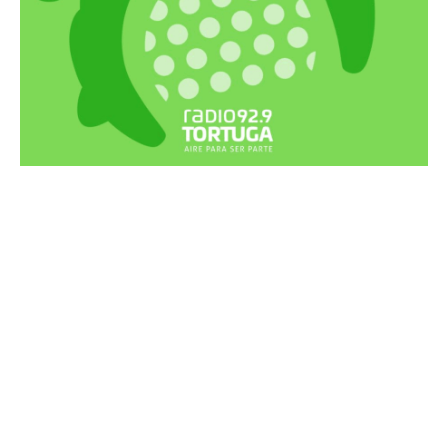
Recortes Tortuga en RadioCut