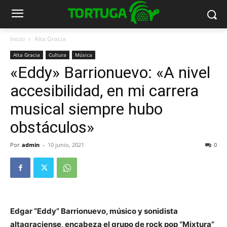
Inicio
Alta Gracia
Alta Gracia
Cultura
Música
«Eddy» Barrionuevo: «A nivel
accesibilidad, en mi carrera
musical siempre hubo
obstáculos»
Por
admin
-
10 junio, 2021
0
Edgar “Eddy” Barrionuevo, músico y sonidista
altagraciense, encabeza el grupo de rock pop “Mixtura”