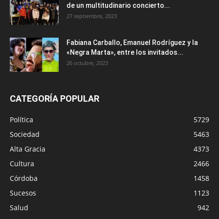
de un multitudinario concierto...
27 septiembre, 2023
Fabiana Carballo, Emanuel Rodríguez y la
«Negra Marta», entre los invitados...
26 octubre, 2023
CATEGORÍA POPULAR
Política
5729
Sociedad
5463
Alta Gracia
4373
Cultura
2466
Córdoba
1458
Sucesos
1123
Salud
942