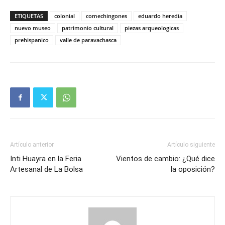
ETIQUETAS
colonial
comechingones
eduardo heredia
nuevo museo
patrimonio cultural
piezas arqueologicas
prehispanico
valle de paravachasca
Artículo anterior
Artículo siguiente
Inti Huayra en la Feria
Vientos de cambio: ¿Qué dice
Artesanal de La Bolsa
la oposición?