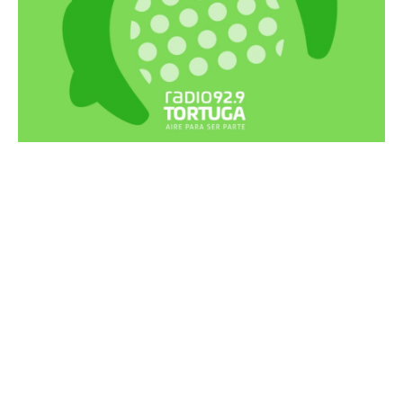
Recortes Tortuga en RadioCut