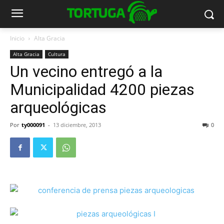
Inicio
Alta Gracia
Alta Gracia
Cultura
Un vecino entregó a la
Municipalidad 4200 piezas
arqueológicas
Por
ty000091
-
13 diciembre, 2013
0